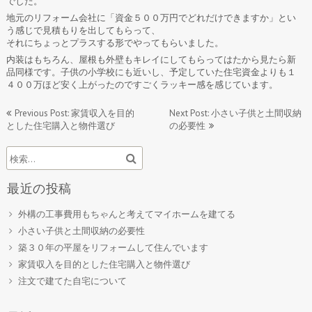
でした。
地元のリフォーム会社に「資金５００万円でどれだけできますか」とい
う感じで見積もりを出してもらって、
それにちょっとプラスする形でやってもらいました。
内装はもちろん、屋根も外壁もキレイにしてもらってはたから見たら新
品同様です。子供の小学校にも近いし、予定していた住宅資金よりも１
４００万ほど安く上がったのですごくラッキー感を感じています。
投
Previous Post: 家賃収入を目的
Next Post: 小さい子供と土間収納
とした住宅購入と物件選び
の必要性
稿
ナ
ビ
最近の投稿
ゲ
ー
外構の工事費用もちゃんと考えてマイホームを建てる
小さい子供と土間収納の必要性
シ
築３０年の平屋をリフォームして住んでいます
ョ
家賃収入を目的とした住宅購入と物件選び
ン
注文で建てた自宅について