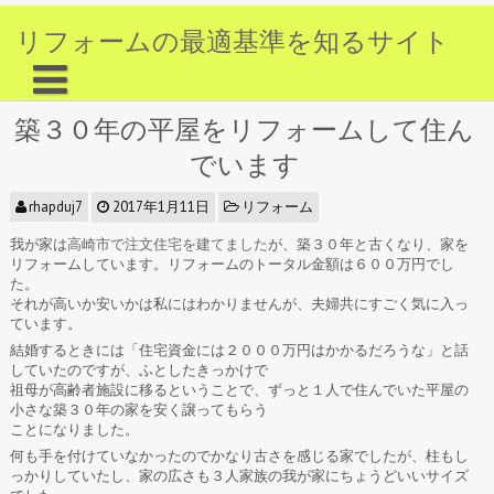
リフォームの最適基準を知るサイト
築３０年の平屋をリフォームして住ん
でいます
rhapduj7
2017年1月11日
リフォーム
我が家は
高崎市で注文住宅を建てました
が、築３０年と古くなり、家を
リフォームしています。リフォームのトータル金額は６００万円でし
た。
それが高いか安いかは私にはわかりませんが、夫婦共にすごく気に入っ
ています。
結婚するときには「住宅資金には２０００万円はかかるだろうな」と話
していたのですが、ふとしたきっかけで
祖母が高齢者施設に移るということで、ずっと１人で住んでいた平屋の
小さな築３０年の家を安く譲ってもらう
ことになりました。
何も手を付けていなかったのでかなり古さを感じる家でしたが、柱もし
っかりしていたし、家の広さも３人家族の我が家にちょうどいいサイズ