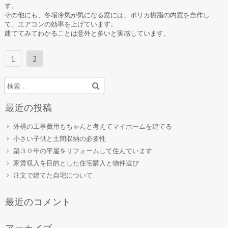
す。
その他にも、冬場冷気が気になる窓には、ポリカ樹脂の内窓を自作し
て、エアコンの効率を上げています。
建ててみてわかることは意外と多いと実感しています。
投
1
2
稿
ナ
ビ
最近の投稿
ゲ
外構の工事費用もちゃんと考えてマイホームを建てる
ー
小さい子供と土間収納の必要性
シ
築３０年の平屋をリフォームして住んでいます
ョ
家賃収入を目的とした住宅購入と物件選び
ン
注文で建てた自宅について
最近のコメント