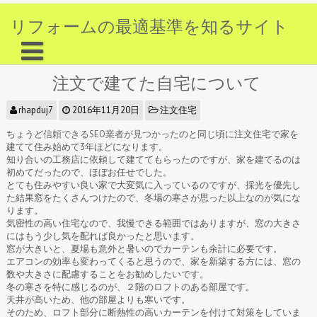
リフォームの最適基準を知るサイト
注文で建てた自宅について
rhapduj7
2016年11月20日
注文住宅
ちょうど
信頼できるSEO業者が見つかった
のと同じ頃に注文住宅で家を
建てて住み始めて3年ほどになります。
知り合いの工務店に依頼して建ててもらったのですが、家を建てるのは
初めてだったので、ほぼお任せでした。
とても住みやすい良い家で大変気に入っているのですが、採光を優先し
た結果窓をたくさんつけたので、冬場の寒さが思った以上なのが気にな
ります。
気密性の高い住宅なので、我慢できる範囲ではありますが、窓の大きさ
にはもう少し気を配れば良かったと思います。
窓が大きいと、夏場も意外と暑いのでカーテンも余計に必要です。
エアコンの効率も変わってくると思うので、家を新築する方には、窓の
数や大きさに配慮することをお勧めしたいです。
冬の寒さを特に感じるのが、２階のロフトのある部屋です。
天井が高いため、他の部屋よりも寒いです。
そのため、ロフト部分に断熱性の高いカーテンを付けて対策をしていま